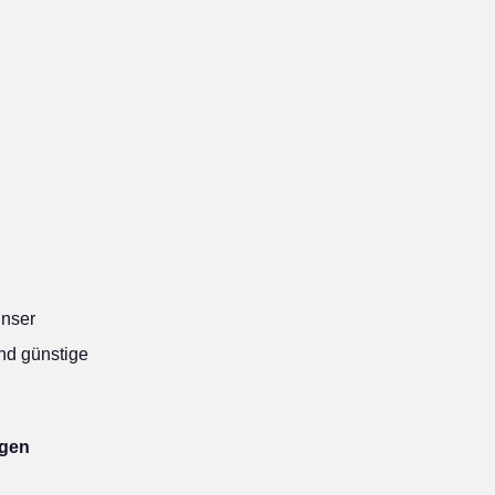
nser
nd günstige
igen